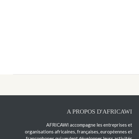
A PROPOS D'AFRICAWI
AFRICAWI accompagne les entreprises et
organisations africaines, françaises, européennes et
francophones qui veulent développer leurs activités