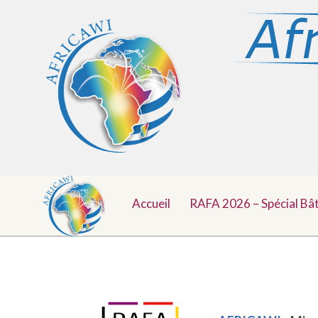
Menu
Aller
au
Accueil
RAFA 2026 – Spécial Bâ
Top
contenu