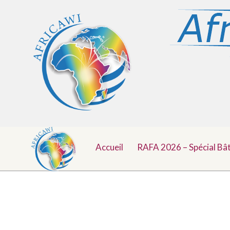
Menu
Aller
au
Accueil
RAFA 2026 – Spécial Bâ
Top
contenu