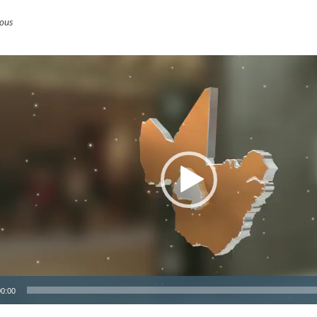
sous
r
00:00