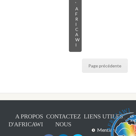
'
A
F
R
I
C
A
W
I
Page précédente
A PROPOS
CONTACTEZ
LIENS UTILES
D'AFRICAWI
NOUS
Mentions légales