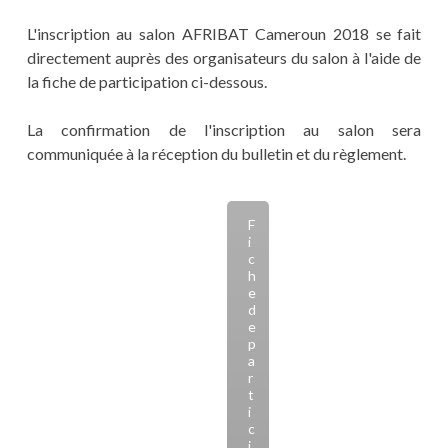
L'inscription au salon AFRIBAT Cameroun 2018 se fait
directement auprès des organisateurs du salon à l'aide de
la fiche de participation ci-dessous.
La confirmation de l'inscription au salon sera
communiquée à la réception du bulletin et du règlement.
F
i
c
h
e
d
e
p
a
r
t
i
c
i