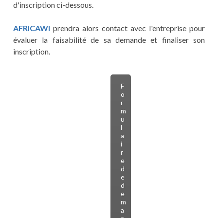
d'inscription ci-dessous.
AFRICAWI
prendra alors contact avec l'entreprise pour
évaluer la faisabilité de sa demande et finaliser son
inscription.
F
o
r
m
u
l
a
i
r
e
d
e
d
e
m
a