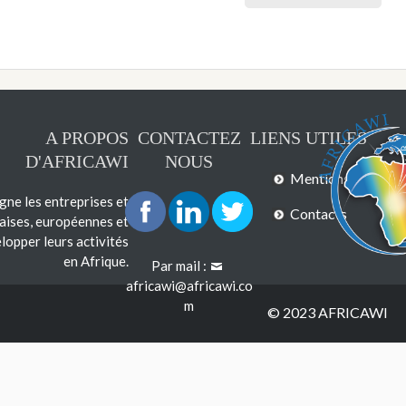
A PROPOS
CONTACTEZ
LIENS UTILES
D'AFRICAWI
NOUS
Mentions légales
e les entreprises et
Contacts
çaises, européennes et
lopper leurs activités
en Afrique.
Par mail :
africawi@africawi.co
m
© 2023 AFRICAWI