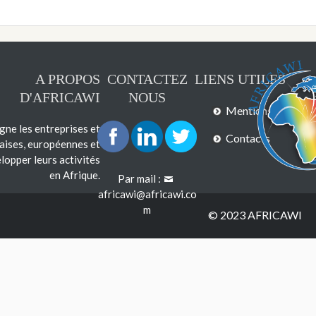
A PROPOS
CONTACTEZ
LIENS UTILES
D'AFRICAWI
NOUS
Mentions légales
e les entreprises et
Contacts
çaises, européennes et
lopper leurs activités
en Afrique.
Par mail :
africawi@africawi.co
m
© 2023 AFRICAWI