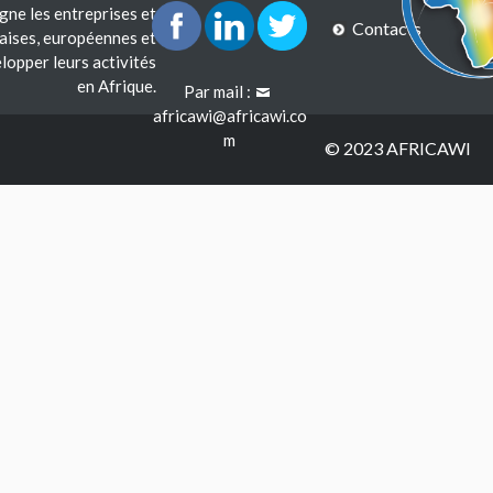
e les entreprises et
Contacts
çaises, européennes et
lopper leurs activités
en Afrique.
Par mail :
africawi@africawi.co
m
© 2023 AFRICAWI