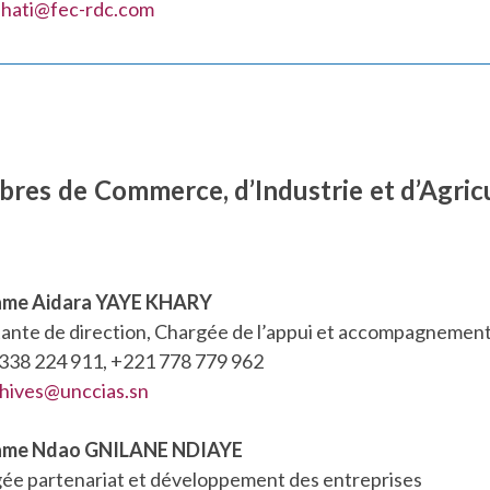
ahati@fec-rdc.com
res de Commerce, d’Industrie et d’Agric
me Aidara YAYE KHARY
tante de direction, Chargée de l’appui et accompagneme
338 224 911, +221 778 779 962
hives@unccias.sn
me Ndao GNILANE NDIAYE
ée partenariat et développement des entreprises