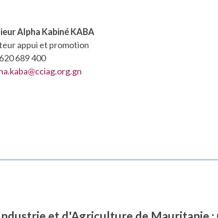
ieur Alpha Kabiné KABA
teur appui et promotion
620 689 400
ha.kaba@cciag.org.gn
dustrie et d'Agriculture de Mauritanie 