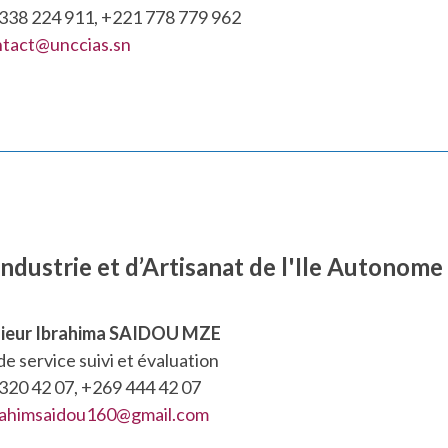
338 224 911, +221 778 779 962
ntact@unccias.sn
ustrie et d’Artisanat de l'Ile Autonome 
ieur Ibrahima SAIDOU MZE
e service suivi et évaluation
320 42 07, +269 444 42 07
rahimsaidou160@gmail.com