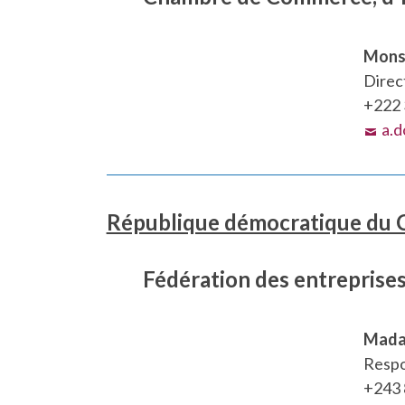
Mons
Direc
+222 
a.
République démocratique du
Fédération des entreprise
Mada
Respo
+243 