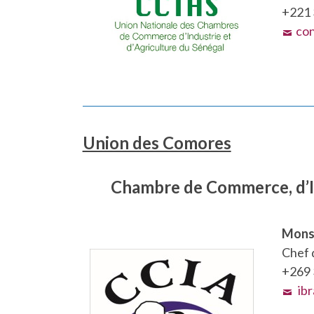
+221 
co
Union des Comores
Chambre de Commerce, d’Ind
Mons
Chef d
+269 
ib