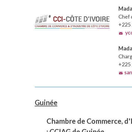
Mada
Chef 
+225 
yco
Mada
Charg
+225 
san
Guinée
Chambre de Commerce, d'In
: CCIAG de Guinée