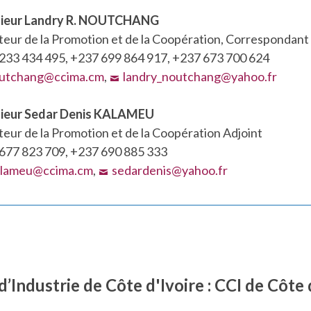
ieur Landry R. NOUTCHANG
teur de la Promotion et de la Coopération, Correspondan
233 434 495, +237 699 864 917, +237 673 700 624
outchang@ccima.cm
,
landry_noutchang@yahoo.fr
ieur Sedar Denis KALAMEU
teur de la Promotion et de la Coopération Adjoint
677 823 709, +237 690 885 333
alameu@ccima.cm
,
sedardenis@yahoo.fr
ndustrie de Côte d'Ivoire : CCI de Côte 