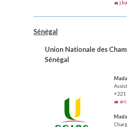
j.b
Sénégal
Union Nationale des Chamb
Sénégal
Mada
Assis
+221 
arc
Mada
Charg