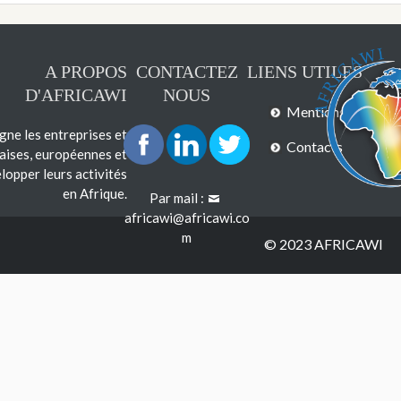
A PROPOS
CONTACTEZ
LIENS UTILES
D'AFRICAWI
NOUS
Mentions légales
e les entreprises et
Contacts
çaises, européennes et
lopper leurs activités
en Afrique.
Par mail :
africawi@africawi.co
m
© 2023 AFRICAWI