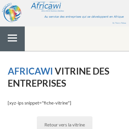
Aller
au
contenu
MENU
TOP
AFRICAWI
VITRINE DES
ENTREPRISES
[xyz-ips snippet="fiche-vitrine"]
Retour vers la vitrine