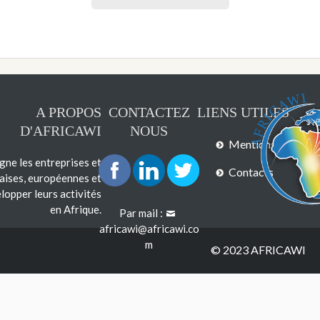
A PROPOS
CONTACTEZ
LIENS UTILES
D'AFRICAWI
NOUS
Mentions légales
e les entreprises et
Contacts
çaises, européennes et
lopper leurs activités
en Afrique.
Par mail :
africawi@africawi.co
m
© 2023 AFRICAWI