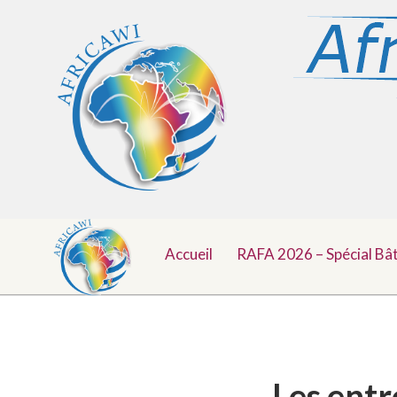
Menu
Aller
au
Accueil
RAFA 2026 – Spécial Bâ
Top
contenu
Les entr