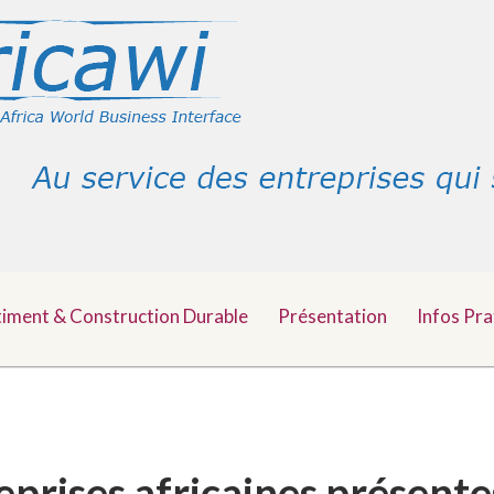
timent & Construction Durable
Présentation
Infos Pra
eprises africaines présen