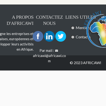
A PROPOS
CONTACTEZ
LIENS UTILES
D'AFRICAWI
NOUS
Mentions légales
e les entreprises et
Contacts
çaises, européennes et
lopper leurs activités
en Afrique.
Par mail :
africawi@africawi.co
m
© 2023 AFRICAWI