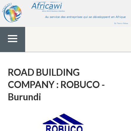
Aller
au
contenu
MENU
TOP
ROAD BUILDING
COMPANY : ROBUCO -
Burundi