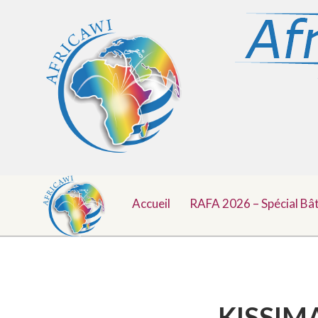
Menu
Aller
au
Accueil
RAFA 2026 – Spécial Bâ
Top
contenu
KISSIMA