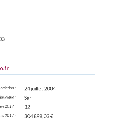
03
o.fr
création :
24 juillet 2004
uridique :
Sarl
s en 2017 :
32
ires 2017 :
304 898,03 €