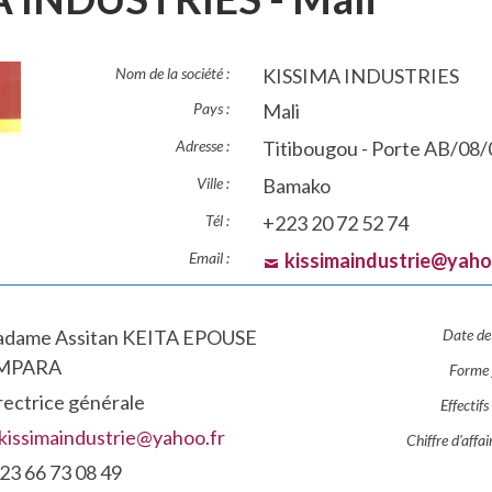
Nom de la société :
KISSIMA INDUSTRIES
Pays :
Mali
Adresse :
Titibougou - Porte AB/08/
Ville :
Bamako
Tél :
+223 20 72 52 74
Email :
kissimaindustrie@yaho
dame Assitan KEITA EPOUSE
Date de 
IMPARA
Forme j
rectrice générale
Effectif
kissimaindustrie@yahoo.fr
Chiffre d'affa
23 66 73 08 49