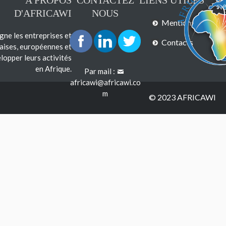
A PROPOS
CONTACTEZ
LIENS UTILES
D'AFRICAWI
NOUS
Mentions légales
e les entreprises et
Contacts
çaises, européennes et
lopper leurs activités
en Afrique.
Par mail :
africawi@africawi.co
m
© 2023 AFRICAWI