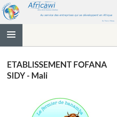
Aller
au
contenu
MENU
TOP
ETABLISSEMENT FOFANA
SIDY - Mali