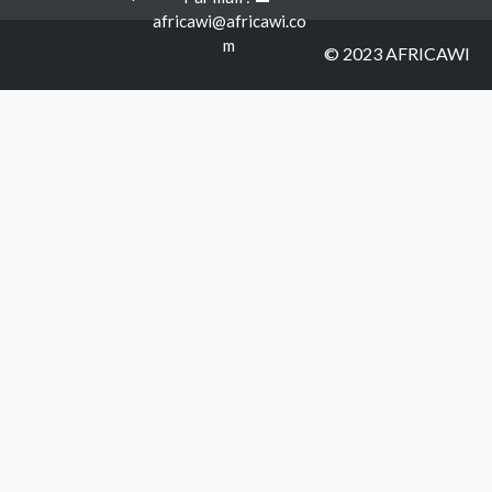
africawi@africawi.co
m
© 2023 AFRICAWI