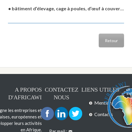
• bâtiment d’élevage, cage à poules, d’œuf à couver…
Retour
A PROPOS
CONTACTEZ
LIENS UTILES
D'AFRICAWI
NOUS
Mentions légales
e les entreprises et
Contacts
çaises, européennes et
lopper leurs activités
en Afrique.
Par mail :