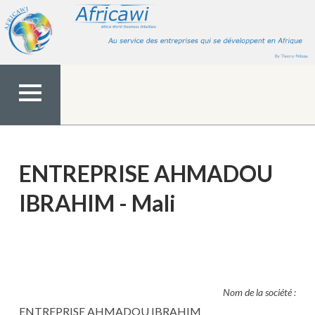
Aller
au
contenu
MENU
TOP
ENTREPRISE AHMADOU
IBRAHIM - Mali
Nom de la société :
ENTREPRISE AHMADOU IBRAHIM