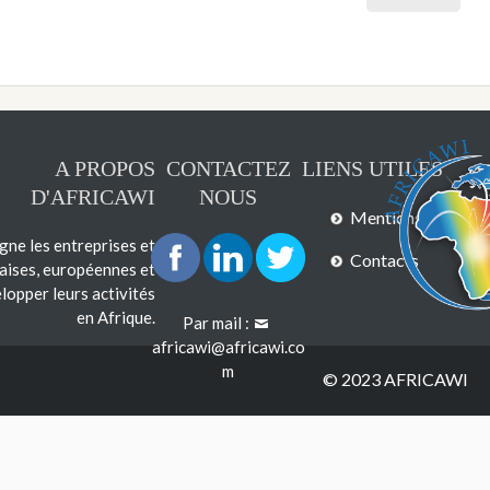
A PROPOS
CONTACTEZ
LIENS UTILES
D'AFRICAWI
NOUS
Mentions légales
e les entreprises et
Contacts
çaises, européennes et
lopper leurs activités
en Afrique.
Par mail :
africawi@africawi.co
m
© 2023 AFRICAWI