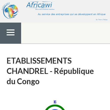
Aller
au
contenu
MENU
TOP
ETABLISSEMENTS
CHANDREL - République
du Congo