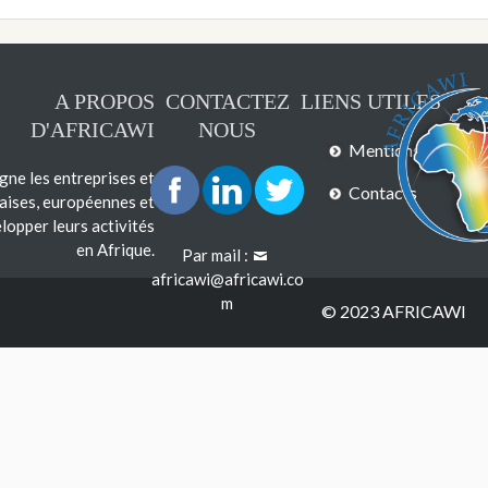
A PROPOS
CONTACTEZ
LIENS UTILES
D'AFRICAWI
NOUS
Mentions légales
e les entreprises et
Contacts
çaises, européennes et
lopper leurs activités
en Afrique.
Par mail :
africawi@africawi.co
m
© 2023 AFRICAWI