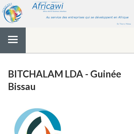
Aller
au
contenu
MENU
TOP
BITCHALAM LDA - Guinée
Bissau