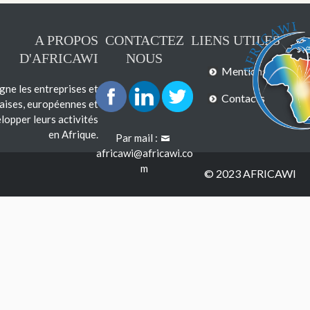
A PROPOS
CONTACTEZ
LIENS UTILES
D'AFRICAWI
NOUS
Mentions légales
e les entreprises et
Contacts
çaises, européennes et
lopper leurs activités
en Afrique.
Par mail :
africawi@africawi.co
m
© 2023 AFRICAWI