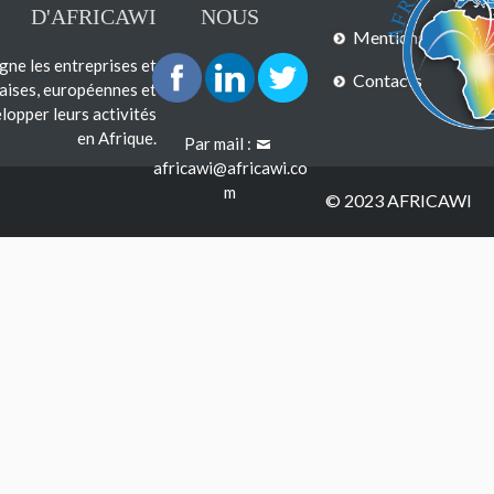
D'AFRICAWI
NOUS
Mentions légales
e les entreprises et
Contacts
çaises, européennes et
lopper leurs activités
en Afrique.
Par mail :
africawi@africawi.co
m
© 2023 AFRICAWI