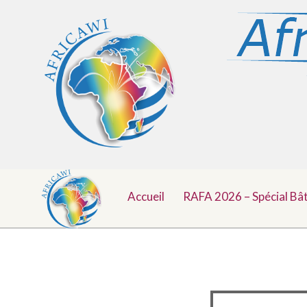
Menu
Aller
au
Accueil
RAFA 2026 – Spécial Bâ
Top
contenu