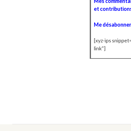
Mes commentai
et contribution
Me désabonne
[xyz-ips snippe
link"]