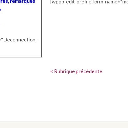
res, remarques
[wppb-edit-profile form_name="mo
s
r
t="Deconnection-
< Rubrique précédente