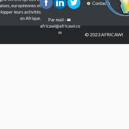
Contacts
çaises, européennes et
lopper leurs activités
en Afrique.
Par mail :
africawi@africawi.co
m
© 2023 AFRICAWI