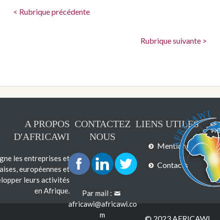
< Rubrique précédente
Rubrique suivante >
A PROPOS
CONTACTEZ
LIENS UTILES
D'AFRICAWI
NOUS
Mentions légales
e les entreprises et
Contacts
çaises, européennes et
lopper leurs activités
en Afrique.
Par mail :
africawi@africawi.co
m
© 2023 AFRICAWI